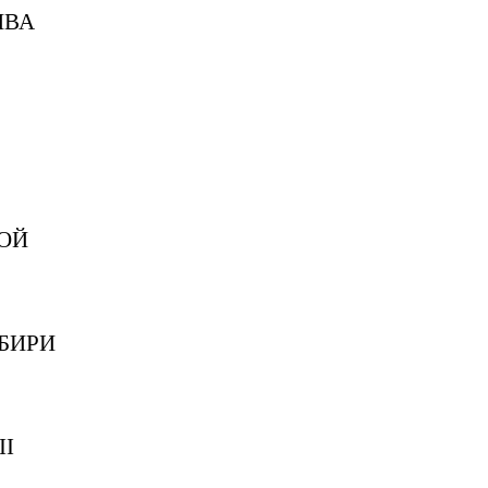
НВА
ОЙ
БИРИ
II