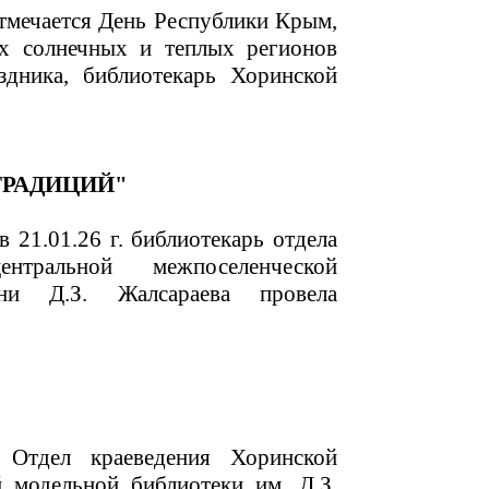
тмечается День Республики Крым,
х солнечных и теплых регионов
аздника, библиотекарь Хоринской
ТРАДИЦИЙ"
 21.01.26 г. библиотекарь отдела
нтральной межпоселенческой
ни Д.З. Жалсараева провела
! Отдел краеведения Хоринской
 модельной библиотеки им. Д.З.