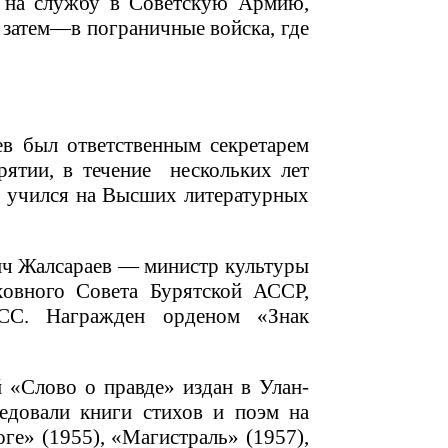
н на службу в Советскую Армию,
 затем—в пограничные войска, где
в был ответственным секретарем
рятии, в течение нескольких лет
, учился на Высших литературных
ич Жалсараев — министр культуры
ховного Совета Бурятской АССР,
СС. Награжден орденом «Знак
 «Слово о правде» издан в Улан-
едовали книги стихов и поэм на
ге» (1955), «Магистраль» (1957),