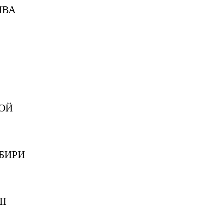
НВА
ОЙ
БИРИ
II