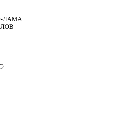
О-ЛАМА
ЭЛОВ
О