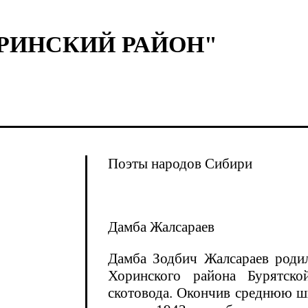
ОРИНСКИЙ РАЙОН"
Поэты народов Сибири
Дамба Жалсараев
Дамба Зодбич Жалсараев родил
Хоринского района Бурятско
скотовода. Окончив среднюю шк